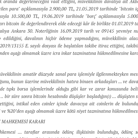
k oranda değerleneceğini vaat ettiğini, müvekkilinin davalıya ait Ak
erilen para" açıklamasıyla 2.900,00 TL, 21.05.2019 tarihinde "bitcoin 
asıyla 10.500,00 TL, 19.06.2019 tarihinde "borç" açıklamasıyla 5.0
rı bitcoin ile değerlendirerek elde edeceği kâr ile birlikte 01.07.2019 t
valıya Ankara 30. Noterliğinin 16.09.2019 tarih ve 09145 yevmiye nu
p edildiğini, davalının hiçbir ödeme yapmadığını, müvekkilinin alaca
19/13155 E. sayılı dosyası ile başlatılan takibe itiraz ettiğini, takibi
nden aşağı olmamak üzere icra inkar tazminatına hükmedilmesine karar
müvekkilinin amatör düzeyde sanal para işlemiyle ilgilenmekteyken mesai 
unu, bunun üzerine müvekkilinin hatıra binaen arkadaşları ... ve dava dı
de tıpkı borsa işlemlerinde olduğu gibi kar ve zarar konusunda belir
… bir süre sonra bitcoin hesabında düşüşler başladığın(ı) … düşüşten 
 ettiğini, intikal eden coinler içinde davacıya ait coinlerin de bul
 ve %20’den aşağı olmamak üzere kötü niyet tazminatına hükmedilmesin
ECE MAHKEMESİ KARARI
kemesi … taraflar arasında ödünç ilişkisinin bulunduğu, ödünç sö