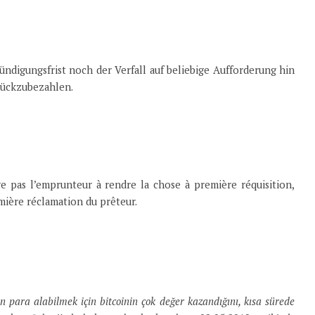
digungsfrist noch der Verfall auf beliebige Aufforderung hin
rückzubezahlen.
ige pas l’emprunteur à rendre la chose à première réquisition,
emière réclamation du prêteur.
en para alabilmek için bitcoinin çok değer kazandığını, kısa sürede