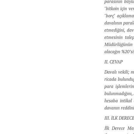
parasının büyü
"bitkoin için v
"borç" açıklam
davalının parala
etmediğini, da
etmesinin tale
Müdürlüğünün 20
alacağın %20’si
II. CEVAP
Davalı vekili; 
ricada bulunduğ
para işlemlerin
bulunmadığını, 
hesaba intikal
davanın reddini
III. İLK DER
İlk Derece Mah