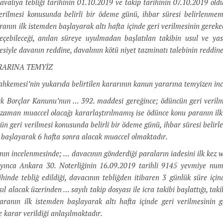
valıya tebliği tarihinin 01.10.2019 ve takip tarihinin 07.10.2019 ol
erilmesi konusunda belirli bir ödeme günü, ihbar süresi belirlenmemi
anın ilk istemden başlayarak altı hafta içinde geri verilmesinin gereke
eçebileceği, anılan süreye uyulmadan başlatılan takibin usul ve ya
esiyle davanın reddine, davalının kötü niyet tazminatı talebinin reddine
RARINA TEMYİZ
hkemesi’nin yukarıda belirtilen kararının kanun yararına temyizen ince
rk Borçlar Kanunu’nun … 392. maddesi gereğince; ödüncün geri verilme
i zaman muaccel olacağı kararlaştırılmamış ise ödünce konu paranın ilk 
 geri verilmesi konusunda belirli bir ödeme günü, ihbar süresi belirl
n başlayarak 6 hafta sonra alacak muaccel olmaktadır.
nın incelenmesinde; … davacının gönderdiği paraların iadesini ilk kez
ınca Ankara 30. Noterliğinin 16.09.2019 tarihli 9145 yevmiye numar
ihinde tebliğ edildiği, davacının tebliğden itibaren 3 günlük süre i
l alacak üzerinden … sayılı takip dosyası ile icra takibi başlattığı, taki
ranın ilk istemden başlayarak altı hafta içinde geri verilmesinin g
 karar verildiği anlaşılmaktadır.