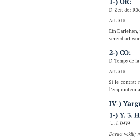
1-) OR:
D. Zeit der Rü
Art. 318
Ein Darlehen, 
vereinbart wur
2-) CO:
D. Temps de la
Art. 318
Si le contrat 
l’emprunteur a
IV-) Yarg
1-) Y. 3. 
“… I. DAVA
Davacı vekili; 