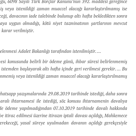
duğu, 6098 Sayılı Türk Borçlar Kanunu’nun 392. maddesi gereğince
ş veya istenildiği zaman muaccel olacağı kararlaştırılmamış ise
ceği, davacının iade talebinde bulunup altı hafta bekledikten sonra
saya uygun olmadığı, kötü niyet tazminatının şartlarının mevcut
 karar verilmiştir.
lenmesi Adalet Bakanlığı tarafından istenilmiştir. …
si konusunda belirli bir ödeme günü, ihbar süresi belirlenmemiş
istemden başlayarak altı hafta içinde geri verilmesi gerekir. … Bu
enmemiş veya istenildiği zaman muaccel olacağı kararlaştırılmamış
 whatsapp yazışmalarında 29.08.2019 tarihinde istediği, daha sonra
alı ihtarnamesi ile istediği, söz konusu ihtarnamenin davalıya
çinde ödeme yapılmadığından 07.10.2019 tarihinde davalı hakkında
be itiraz edilmesi üzerine itirazın iptali davası açıldığı, Mahkemece
erekeceği, yasal süreye uyulmadan davanın açıldığı gerekçesiyle