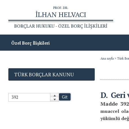
Özel Borç İlişkileri
Satış Sözleşmesi
Ana sayfa
>
Türk Bo
Mal Değişim Sözleşmesi
TÜRK BORÇLAR KANUNU
Bağışlama Sözleşmesi
Kira Sözleşmesi
D.
Geri
Git
Ödünç Sözleşmeleri
Madde 392
muaccel ola
Hizmet Sözleşmeleri
yükümlü deği
Eser Sözleşmesi