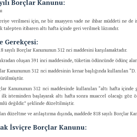
ayılı Borçlar Kanunu:
nı
riye verilmesi için, ne bir muayyen vade ne ihbar müddeti ne de 
lk talepten itibaren altı hafta içinde geri verilmek lâzımdır.
e Gerekçesi:
8 sayılı Borçlar Kanununun 312 nci maddesini karşılamaktadır.
fıkradan oluşan 391 inci maddesinde, tüketim ödüncünde ödünç al
çlar Kanununun 312 nci maddesinin kenar başlığında kullanılan “D. 
ürülmüştür.
çlar Kanununun 312 nci maddesinde kullanılan “altı hafta içinde g
ilk isteminden başlayarak altı hafta sonra muaccel olacağı göz ö
ü değildir.” şeklinde düzeltilmiştir.
an düzeltme ve arılaştırma dışında, maddede 818 sayılı Borçlar Kan
nak İsviçre Borçlar Kanunu: