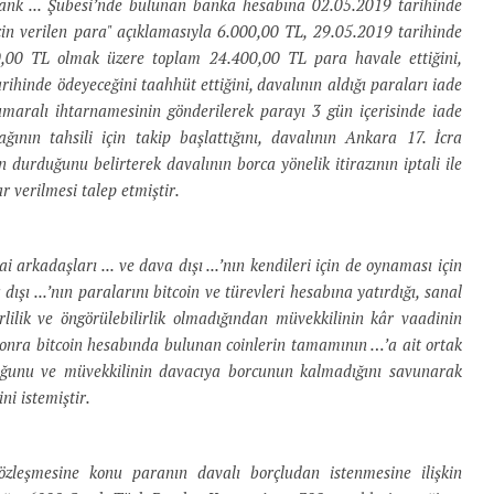
bank ... Şubesi’nde bulunan banka hesabına 02.05.2019 tarihinde
için verilen para" açıklamasıyla 6.000,00 TL, 29.05.2019 tarihinde
00,00 TL olmak üzere toplam 24.400,00 TL para havale ettiğini,
arihinde ödeyeceğini taahhüt ettiğini, davalının aldığı paraları iade
maralı ihtarnamesinin gönderilerek parayı 3 gün içerisinde iade
ğının tahsili için takip başlattığını, davalının Ankara 17. İcra
n durduğunu belirterek davalının borca yönelik itirazının iptali ile
 verilmesi talep etmiştir.
arkadaşları ... ve dava dışı ...’nın kendileri için de oynaması için
şı ...’nın paralarını bitcoin ve türevleri hesabına yatırdığı, sanal
lilik ve öngörülebilirlik olmadığından müvekkilinin kâr vaadinin
sonra bitcoin hesabında bulunan coinlerin tamamının …’a ait ortak
unduğunu ve müvekkilinin davacıya borcunun kalmadığını savunarak
i istemiştir.
zleşmesine konu paranın davalı borçludan istenmesine ilişkin