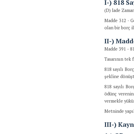
I-) 818 S
Yayım Sözleşmesi
(D) İade Zama
Vekâlet İlişkileri
Madde 312 - Ge
olan bir borç i
Vekâletsiz İşgörme
II-) Madd
Komisyon Sözleşmesi
Madde 391
-
81
Ticari Temsilciler, Ticari Vekiller ve Diğer Tacir Yardımcıları
Tasarının tek 
Havale
818 sayılı Bor
Saklama Sözleşmeleri
şekline dönüşt
818 sayılı Bor
Kefalet Sözleşmesi
ödünç verenin 
Kumar ve Bahis
vermekle yüküml
Ömür Boyu Gelir ve Ölünceye Kadar Bakma Sözleşmeleri
Metninde yapıl
Adi Ortaklık Sözleşmesi
III-) Kay