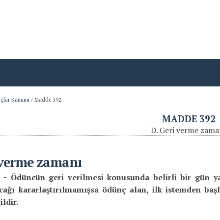
rçlar Kanunu
/
Madde 392
MADDE 392
D. Geri verme zama
 verme zamanı
 -
Ödüncün geri verilmesi konusunda belirli bir gün ya
cağı kararlaştırılmamışsa ödünç alan, ilk istemden baş
ldir.