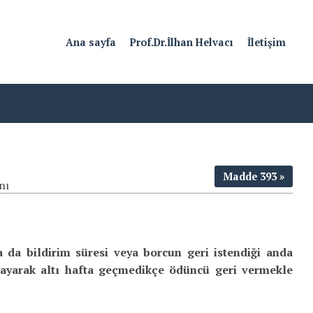
Ana sayfa
Prof.Dr.İlhan Helvacı
İletişim
Madde 393
nı
 da bildirim süresi veya borcun geri istendiği anda
layarak altı hafta geçmedikçe ödüncü geri vermekle