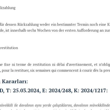
ckzahlung
für dessen Rückzahlung weder ein bestimmter Termin noch eine Kün
de, ist innerhalb sechs Wochen von der ersten Aufforderung an zu
 restitution
ne fixe ni terme de restitution ni délai d’avertissement, et n’obl
, pour la restituer, six semaines qui commencent à courir dès la pr
ı Kararları:
HD, T: 25.03.2024, E: 2024/248, K: 2024/1217:
müvekkili ile davalının aynı yerde çalıştıklarını, davalının müvekkilind